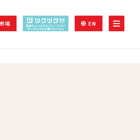
市場
EN
咀嚼チェックせんべい／ミライ
オニギリプロの購入はこちら