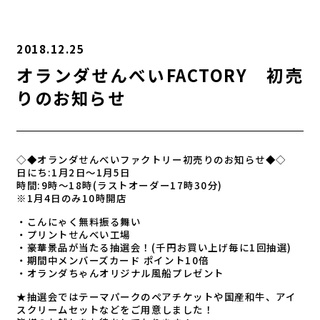
2018.12.25
オランダせんべいFACTORY 初売
りのお知らせ
◇◆オランダせんべいファクトリ
ー初売りのお知らせ◆◇
日にち:1月2日～1月5日
時間:9時～18時(ラストオー
ダー17時30分)
※1月4日のみ10時開店
・こんにゃく無料振る舞い
・プリントせんべい工場
・豪華景品が当たる抽選会！(千
円お買い上げ毎に1回抽選)
・期間中メンバーズカード ポイント10倍
・オランダちゃんオリジナル風船
プレゼント
★抽選会ではテーマパークのペア
チケットや国産和牛、アイ
スクリ
ームセットなどをご用意しました
！