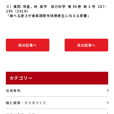
３）濱田 有香，林 直亨 体力科学 第 65巻 第 3 号 287-
295（2016）
「食べる速さが食事誘発性体熱産生に与える影響」
前の記事へ
次の記事へ
カテゴリー
活用事例
噛む健康・カラダづくり