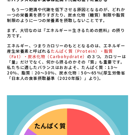
もう一つ肥満や代謝を低下させる原因となるのが、どれか
一つの栄養素を摂りすぎたり、炭水化物（糖質）制限や脂質
制限のように一つの栄養素を摂取しないことです。
まず、大切なのは『エネルギー＝生きるための燃料』の摂り
方です。
エネルギー、つまりカロリーのもととなるのは、エネルギー
産生栄養素と呼ばれる
たんぱく質（Protein）・脂質
（Fat）・炭水化物（Carbohydrate）
の３つ。カロリーは
「量」だけでなく、何から摂るのかその「質」も重要です。
私たちに適したバランスはおおよそ、たんぱく質：13～
20％、脂質：20～30％、炭水化物：50～65％(厚生労働省
「日本人の食事摂取基準（2020年版）」より)。