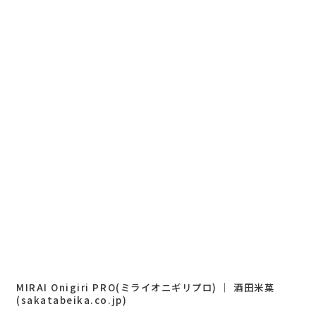
MIRAI Onigiri PRO(ミライオニギリプロ) ｜ 酒田米菓
(sakatabeika.co.jp)