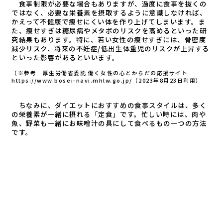
食事制限が必要な場合もありますが、過度に食事を抜くの
ではなく、必要な栄養素を摂取するように意識しなければ、
かえって不健康で痩せにくい体を作り上げてしまいます。ま
た、痩せすぎは糖尿病やメタボのリスクを高めるといった研
究結果もあります。特に、若い女性の痩せすぎには、骨密度
減少リスク、将来の不妊症/低出生体重児のリスクが上昇する
といった影響があるといいます。
（※参考 厚生労働省委託 働く女性の心とからだの応援サイト
https://www.bosei-navi.mhlw.go.jp/（2023年8月23日利用）
ちなみに、ダイエットにおすすめの食事スタイルは、多く
の栄養素が一緒に摂れる「定食」です。忙しい時には、肉や
魚、野菜も一緒にお味噌汁の具にして食べるもの一つの方法
です。