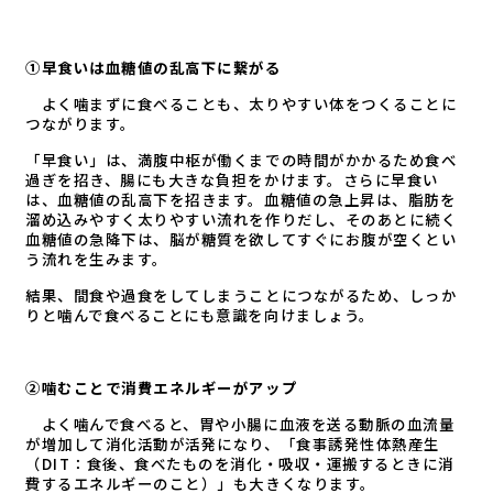
①早食いは血糖値の乱高下に繋がる
よく噛まずに食べることも、太りやすい体をつくることに
つながります。
「早食い」は、満腹中枢が働くまでの時間がかかるため食べ
過ぎを招き、腸にも大きな負担をかけます。さらに早食い
は、血糖値の乱高下を招きます。血糖値の急上昇は、脂肪を
溜め込みやすく太りやすい流れを作りだし、そのあとに続く
血糖値の急降下は、脳が糖質を欲してすぐにお腹が空くとい
う流れを生みます。
結果、間食や過食をしてしまうことにつながるため、しっか
りと噛んで食べることにも意識を向けましょう。
②噛むことで消費エネルギーがアップ
よく噛んで食べると、胃や小腸に血液を送る動脈の血流量
が増加して消化活動が活発になり、「食事誘発性体熱産生
（DIT：食後、食べたものを消化・吸収・運搬するときに消
費するエネルギーのこと）」も大きくなります。