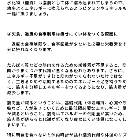
水化物（糖質）は脂肪として体に溜め込まれてしまうので、
効率よくエネルギーに換えられるようビタミンやミネラルも
一緒に摂りましょう。
③欠食、過度の食事制限は痩せにくい体をつくる原因に
過度の食事制限や、食事回数が少ないと必要な栄養素を十
分に摂れなくなります。
たんぱく質などの筋肉を作るための栄養素が不足すると、筋
肉がうまくつかず代謝が悪くなる恐れもあります。さらに、
エネルギー不足がすすむと筋肉がつくられないだけではな
く、生きるためや活動するためのエネルギー不足を補うため
に、筋肉を分解しエネルギーをつくるようになり、筋肉量が
減少します。
筋肉量が減るということは、基礎代謝（体温維持、心臓や呼
吸など、人が生きていくために最低限必要なエネルギー）量
が減るということ。筋肉はエネルギーの代謝量が高いため、
筋肉量が落ちると代謝が低くなり痩せにくい体質になってし
まいます。
特に朝食を食べないと体内時計が乱れ脂質代謝や体温のリズ