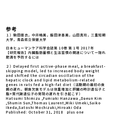
参考
１）駒田亜衣，中井晴美，飯田津喜美，山田真司，三重短期
大学，青森県立保健大学
日本ヒューマンケア科学会誌第 10巻 第 1号 2017年
【研究報告】内臓脂肪蓄積と生活習慣の関連についてー隠れ
肥満を予防するには
２）Delayed first active-phase meal, a breakfast-
skipping model, led to increased body weight
and shifted the circadian oscillation of the
hepatic clock and lipid metabolism-related
genes in rats fed a high-fat diet（活動期の最初の食
餌の遅れ，朝食欠食モデルは体重増加と肝臓の時計遺伝子と
脂+質代謝遺伝子の発現の遅れを引き起こす）
Hatsumi Shimizu ,Fumiaki Hanzawa ,Daeun Kim
,Shumin Sun,Thomas Laurent,Miki Umeki,Saiko
Ikeda,Satoshi Mochizuki,Hiroaki Oda
Published: October 31, 2018 plus one