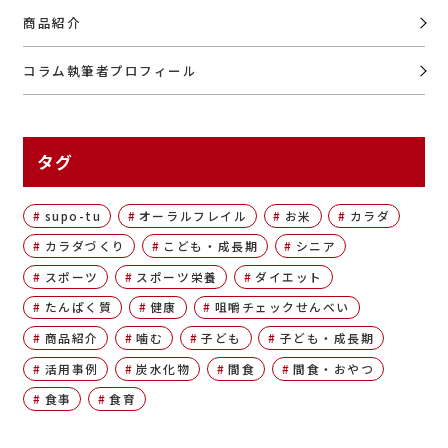
商品紹介
コラム執筆者プロフィール
タグ
supo-tu
オーラルフレイル
お米
カラダ
カラダづくり
こども・成長期
シニア
スポーツ
スポーツ栄養
ダイエット
たんぱく質
健康
咀嚼チェックせんべい
商品紹介
噛む
子ども
子ども・成長期
活用事例
炭水化物
間食
間食・おやつ
食事
食育