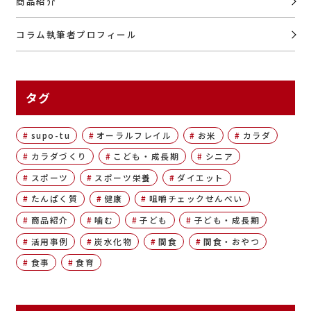
商品紹介
コラム執筆者プロフィール
タグ
supo-tu
オーラルフレイル
お米
カラダ
カラダづくり
こども・成長期
シニア
スポーツ
スポーツ栄養
ダイエット
たんぱく質
健康
咀嚼チェックせんべい
商品紹介
噛む
子ども
子ども・成長期
活用事例
炭水化物
間食
間食・おやつ
食事
食育