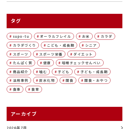
タグ
supo-tu
オーラルフレイル
お米
カラダ
カラダづくり
こども・成長期
シニア
スポーツ
スポーツ栄養
ダイエット
たんぱく質
健康
咀嚼チェックせんべい
商品紹介
噛む
子ども
子ども・成長期
活用事例
炭水化物
間食
間食・おやつ
食事
食育
アーカイブ
2026年7月