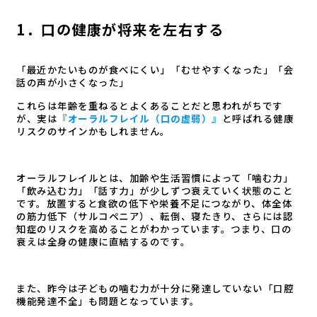
1．口の
健康が将来を左右する
「最近かたいものが食べにくい」「むせやすくなった」「会
話の声が小さくなった」――
これらは年齢を重ねるとよくあることだと思われがちです
が、実は
『オーラルフレイル（口の虚弱）』
と呼ばれる健康
リスクのサインかもしれません。
オーラルフレイルとは、加齢や生活習慣によって「噛む力」
「飲み込む力」「話す力」が少しずつ衰えていく状態のこと
です。放置すると食欲の低下や栄養不足につながり、体全体
の筋力低下（サルコペニア）、転倒、寝たきり、さらには認
知症のリスクを高めることがわかっています。つまり、口の
衰えは全身の健康に直結するのです。
また、昨今は子どもの噛む力が十分に発達していない「口腔
機能発達不全」も問題となっています。