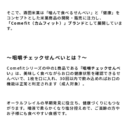
そこで、酒田米菓は「噛んで食べるせんべい」と「健康」を
コンセプトとした米菓商品の開発・販売に注力し、
「Comefit（カムフィット）」ブランド
として展開していま
す。
～咀嚼チェックせんべいとは？～
Comefitシリーズの中の1商品である
『咀嚼チェックせんべ
い』
は、美味しく食べながらお口の健康状態を確認できるせ
んべいで、1枚を口に入れ、30回以内で飲み込めればお口の
機能は正常と判定されます（成人対象）。
オーラルフレイルの早期発見に役立ち、健康づくりにもつな
がります。唾液で柔らかくなり塩分控えめで、ご高齢の方や
お子様にも食べやすい食感です。