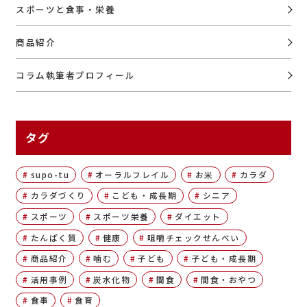
スポーツと食事・栄養
商品紹介
コラム執筆者プロフィール
タグ
supo-tu
オーラルフレイル
お米
カラダ
カラダづくり
こども・成長期
シニア
スポーツ
スポーツ栄養
ダイエット
たんぱく質
健康
咀嚼チェックせんべい
商品紹介
噛む
子ども
子ども・成長期
活用事例
炭水化物
間食
間食・おやつ
食事
食育