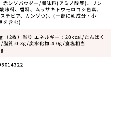
、赤シソパウダー/調味料(アミノ酸等)、リン
、酸味料、香料、ムラサキトウモロコシ色素、
(ステビア、カンゾウ)、(一部に乳成分・小
豆を含む)
8ｇ（2枚）当り エネルギー：20kcal/たんぱく
2g/脂質:0.3g/炭水化物:4.0g/食塩相当
0g
98014322