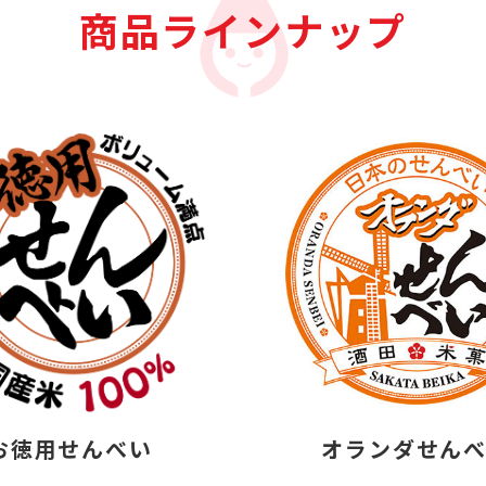
商品ラインナップ
お徳用せんべい
オランダせん