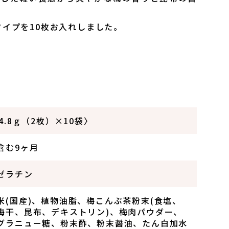
タイプを10枚お入れしました。
4.8ｇ（2枚）×10袋〉
含む9ヶ月
ゼラチン
米(国産)、植物油脂、梅こんぶ茶粉末(食塩、
梅干、昆布、デキストリン)、梅肉パウダー、
グラニュー糖、粉末酢、粉末醤油、たん白加水