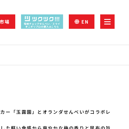
市場
EN
咀嚼チェックせんべい／ミライ
オニギリプロの購入はこちら
ーカー「玉露園」とオランダせんべいがコラボレ
とした軽い食感から爽やかな梅の香りと昆布の旨