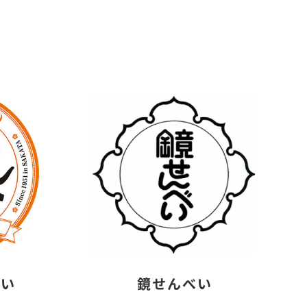
べい
鏡せんべい