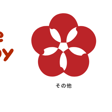
y
その他