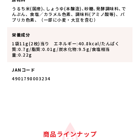
うるち米(国産)､しょうゆ(本醸造)､砂糖､発酵調味料､で
んぷん、食塩／カラメル色素、調味料(アミノ酸等)、パ
プリカ色素、（一部に小麦・大豆を含む）
栄養成分
1袋11g(2枚)当り エネルギー:40.8kcal/たんぱく
質:0.7g/脂質:0.01g/炭水化物:9.5g/食塩相当
量:0.22g
JANコード
4901798003234
商品ラインナップ